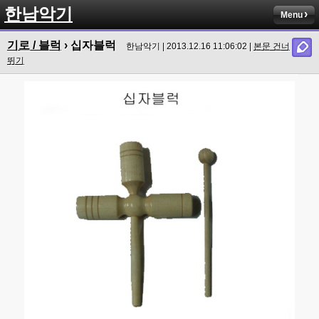
한남악기
Menu
기로 / 블럭
› 십자블럭
한남악기 | 2013.12.16 11:06:02 |
본문 건너
뛰기