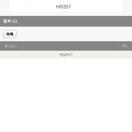
첨부
[1]
목록
로그인...
PC
한남악기